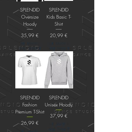
SPLENDID
SPLENDID
Oversize
Kids Basic T-
Hoody
Shirt
Preis
Preis
35,99 €
20,99 €
inkl. MwSt.
|
inkl. MwSt.
|
zzgl. Versand
zzgl. Versand
SPLENDID
SPLENDID
Fashion
Unisex Hoody
Premium T-Shirt
Preis
37,99 €
Preis
26,99 €
inkl. MwSt.
|
zzgl. Versand
inkl. MwSt.
|