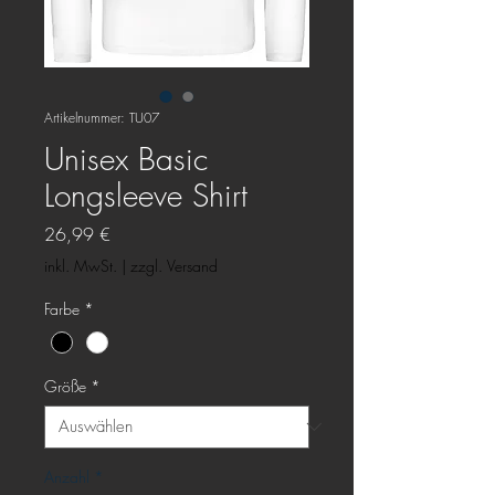
Artikelnummer: TU07
Unisex Basic
Longsleeve Shirt
Preis
26,99 €
inkl. MwSt.
|
zzgl. Versand
Farbe
*
Größe
*
Anzahl
*