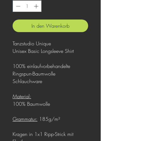
In den Warenkorb
Tanzstudio Unique
Unisex Basic Longsleeve Shirt
100% einlaufvorbehandelte
Ringspun-Baumwolle
Schlauchware
Material:
100% Baumwolle
Grammatur:
185g/m²
Kragen in 1x1 Ripp-Strick mit