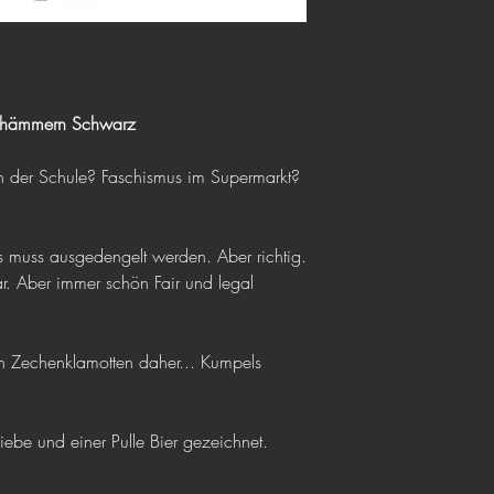
PayPal
Kreditkarte
SEPA Überweisung
eghämmern Schwarz
n der Schule? Faschismus im Supermarkt?
s muss ausgedengelt werden. Aber richtig.
. Aber immer schön Fair und legal
 Zechenklamotten daher... Kumpels
 Liebe und einer Pulle Bier gezeichnet.