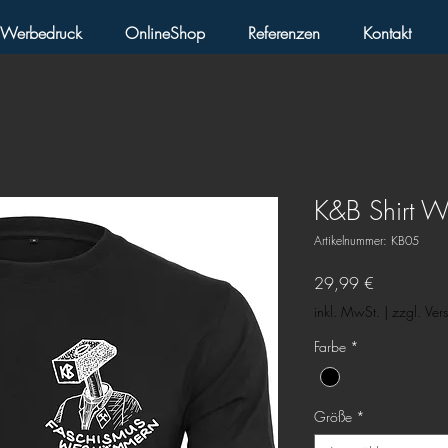
& Werbedruck
OnlineShop
Referenzen
Kontakt
K&B Shirt 
Artikelnummer: KB05
Preis
29,99 €
inkl. MwSt.
|
zzgl. Ver
Farbe
*
Größe
*